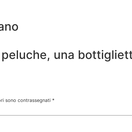
iano
un peluche, una bottiglie
ori sono contrassegnati
*