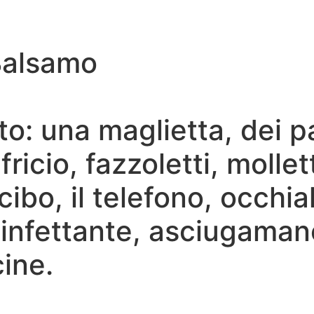
 Balsamo
o: una maglietta, dei pa
ricio, fazzoletti, mollet
ibo, il telefono, occhial
sinfettante, asciugamano
ine.