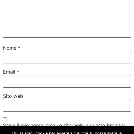
Nome
*
Email
*
Sito web
Salva il mio nome, email e sito web in questo browser
per la prossima volta che commento.
Utilizziamo i cookie per essere sicuri che tu possa avere la