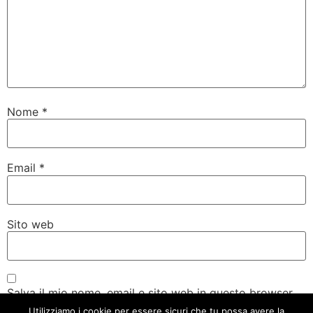
Nome
*
Email
*
Sito web
Salva il mio nome, email e sito web in questo browser
per la prossima volta che commento.
Utilizziamo i cookie per essere sicuri che tu possa avere la